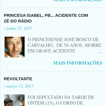
Leozinho . Segundo informações , o
Criminoso Leonardo, 22 anos, foi
atingido com disparo de calibre 12. O
PRINCESA ISABEL, PB... ACIDENTE COM
Procurado pela Justiça havia matado
ZÉ DO RÁDIO
a Namorada dele, Fabrícia Nogueira ,
-
junho 27, 2017
16 anos, com golpes de Faca
Peixeira. Ele deu mais de 10 Facadas
O PRINCESENSE JOSÉ BOSCO DE
na Adolescente.
CARVALHO, DE 58 ANOS, MORRE
EM GRAVE ACIDENTE
ENVOLVENDO MOTO
CINQUENTINHA SHINERAY E UM
MAIS INFORMAÇÕES
VEÍCULO MONTANA, TRAGÉDIA
ACONTECEU AGORA A TARDE
PRÓXIMO A ENTRADA DE LAGOA
REVOLTANTE
DA CRUZ, A VÍTIMA CONHECIDA
-
março 15, 2017
COMO ( ZÉ DO RÁDIO) MORREU
NO LOCAL... ZÉ DO RÁDIO COMO
FOI SEPULTADO NA TARDE DE
ERA CONHECIDO TRABALHAVA
ONTEM (15), O CORPO DE