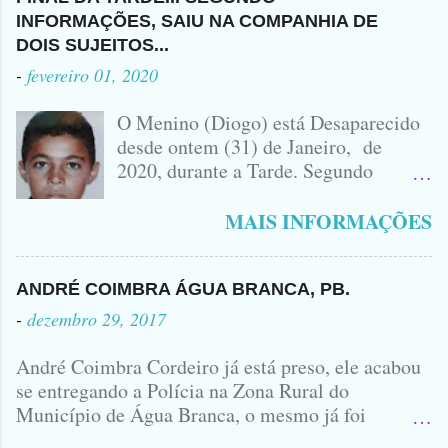
VEÍCULO ENVOLVIDO NO
SEM CAMISA
CAPIBARIBE, NO PERNAMBUCO...
INFORMAÇÕES, SAIU NA COMPANHIA DE
ACIDENTE EM QUE ZÉ DO RÁDIO
DOIS SUJEITOS...
PERDEU A VIDA.... FOTO
-
fevereiro 01, 2020
IDOMINIS FIDELIS FOTO
IDOMINIS FIDELIS VEÍCULO
O Menino (Diogo) está Desaparecido
ENVOLVIDO NO ACIDENTE UMA
desde ontem (31) de Janeiro, de
MONTANA NA FOTO VOCÊS
2020, durante a Tarde. Segundo
PODEM OBSERVAR QUE TODAS...
informações, o Garoto, Residente no
Bairro Jardim Karlota, aqui em
MAIS INFORMAÇÕES
Princesa Isabel, foi visto na
Companhia de dois Elementos. [83]9
98356406 - Se você souber de alguma
ANDRÉ COIMBRA ÁGUA BRANCA, PB.
Informação, favor avisar através deste
-
dezembro 29, 2017
Contato. A Mãe do Menino se chama
Luciana, ela tá Desesperada.
André Coimbra Cordeiro já está preso, ele acabou
se entregando a Polícia na Zona Rural do
Município de Água Branca, o mesmo já foi
encaminhado ao Presídio da Cidade de Patos. Logo