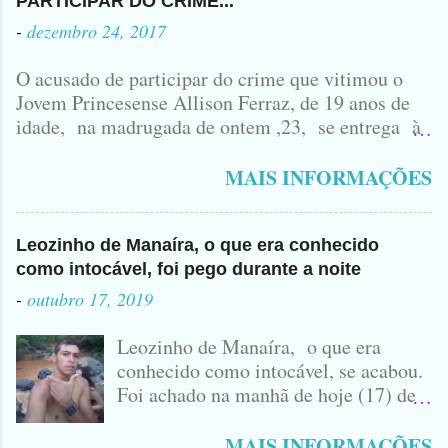
PARTICIPAR DO CRIME...
-
dezembro 24, 2017
O acusado de participar do crime que vitimou o
Jovem Princesense Allison Ferraz, de 19 anos de
idade, na madrugada de ontem ,23, se entrega à
Polícia na manhã de hoje. Na Delegacia, Antônio,
vulgo ( CORRÓ ) falou como tudo aconteceu ...
MAIS INFORMAÇÕES
Leozinho de Manaíra, o que era conhecido
como intocável, foi pego durante a noite
-
outubro 17, 2019
Leozinho de Manaíra, o que era
conhecido como intocável, se acabou.
Foi achado na manhã de hoje (17) de
Outubro, lá pras bandas de Manaíra,
no Sertão da Paraíba, o Lendário
MAIS INFORMAÇÕES