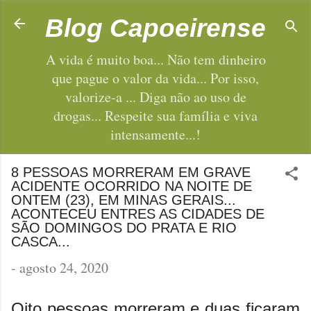
Pular para o conteúdo principal
Blog Capoeirense
A vida é muito boa... Não tem dinheiro
que pague o valor da vida... Por isso,
valorize-a ... Diga não ao uso de
drogas... Respeite sua família e viva
intensamente...!
8 PESSOAS MORRERAM EM GRAVE
ACIDENTE OCORRIDO NA NOITE DE
ONTEM (23), EM MINAS GERAIS...
ACONTECEU ENTRES AS CIDADES DE
SÃO DOMINGOS DO PRATA E RIO
CASCA...
-
agosto 24, 2020
Oito pessoas morreram e duas ficaram