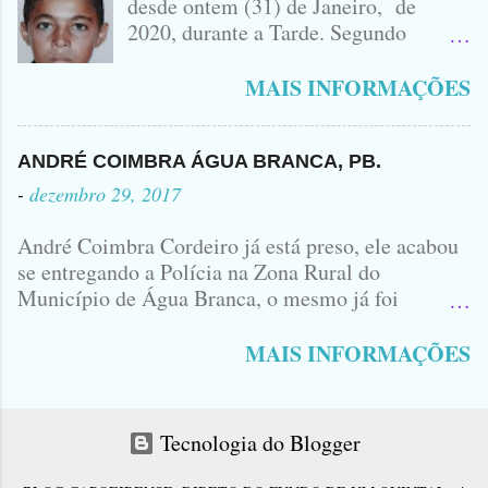
desde ontem (31) de Janeiro, de
MONTANA NA FOTO VOCÊS
2020, durante a Tarde. Segundo
PODEM OBSERVAR QUE TODAS...
informações, o Garoto, Residente no
Bairro Jardim Karlota, aqui em
MAIS INFORMAÇÕES
Princesa Isabel, foi visto na
Companhia de dois Elementos. [83]9
98356406 - Se você souber de alguma
ANDRÉ COIMBRA ÁGUA BRANCA, PB.
Informação, favor avisar através deste
-
dezembro 29, 2017
Contato. A Mãe do Menino se chama
Luciana, ela tá Desesperada.
André Coimbra Cordeiro já está preso, ele acabou
se entregando a Polícia na Zona Rural do
Município de Água Branca, o mesmo já foi
encaminhado ao Presídio da Cidade de Patos. Logo
cedo, tinha surgido a informação que, o acusado,
MAIS INFORMAÇÕES
André Coimbra, iria se apresentar em uma
Delegacia, não havia informações de onde seria e
qual seria a Delegacia... Com uma Bíblia na mão,
Tecnologia do Blogger
André seguiu direto para o Município de Patos...
No último sábado André matou o jovem Allison