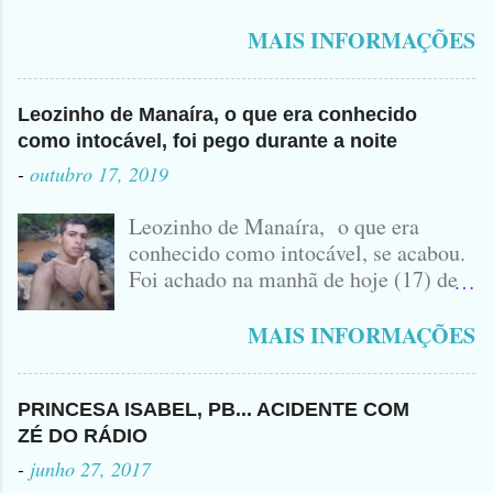
Polícia na manhã de hoje. Na Delegacia, Antônio,
vulgo ( CORRÓ ) falou como tudo aconteceu ...
MAIS INFORMAÇÕES
Leozinho de Manaíra, o que era conhecido
como intocável, foi pego durante a noite
-
outubro 17, 2019
Leozinho de Manaíra, o que era
conhecido como intocável, se acabou.
Foi achado na manhã de hoje (17) de
Outubro, lá pras bandas de Manaíra,
no Sertão da Paraíba, o Lendário
MAIS INFORMAÇÕES
Leozinho . Segundo informações , o
Criminoso Leonardo, 22 anos, foi
atingido com disparo de calibre 12. O
PRINCESA ISABEL, PB... ACIDENTE COM
Procurado pela Justiça havia matado
ZÉ DO RÁDIO
a Namorada dele, Fabrícia Nogueira ,
-
junho 27, 2017
16 anos, com golpes de Faca