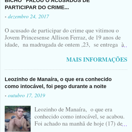
BICHO" FALOU O ACUSADOS DE
PARTICIPAR DO CRIME...
-
dezembro 24, 2017
O acusado de participar do crime que vitimou o
Jovem Princesense Allison Ferraz, de 19 anos de
idade, na madrugada de ontem ,23, se entrega à
Polícia na manhã de hoje. Na Delegacia, Antônio,
vulgo ( CORRÓ ) falou como tudo aconteceu ...
MAIS INFORMAÇÕES
Leozinho de Manaíra, o que era conhecido
como intocável, foi pego durante a noite
-
outubro 17, 2019
Leozinho de Manaíra, o que era
conhecido como intocável, se acabou.
Foi achado na manhã de hoje (17) de
Outubro, lá pras bandas de Manaíra,