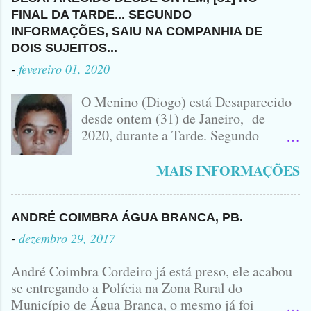
SOBRE QUEM SEJA O DONO DO
ACUSADO E VÍTIMA QUE ESTÁ
FUGIDO PARA SANTA CRUZ DO
FINAL DA TARDE... SEGUNDO
VEÍCULO ENVOLVIDO NO
SEM CAMISA
CAPIBARIBE, NO PERNAMBUCO...
INFORMAÇÕES, SAIU NA COMPANHIA DE
ACIDENTE EM QUE ZÉ DO RÁDIO
DOIS SUJEITOS...
PERDEU A VIDA.... FOTO
-
fevereiro 01, 2020
IDOMINIS FIDELIS FOTO
IDOMINIS FIDELIS VEÍCULO
O Menino (Diogo) está Desaparecido
ENVOLVIDO NO ACIDENTE UMA
desde ontem (31) de Janeiro, de
MONTANA NA FOTO VOCÊS
2020, durante a Tarde. Segundo
PODEM OBSERVAR QUE TODAS...
informações, o Garoto, Residente no
Bairro Jardim Karlota, aqui em
MAIS INFORMAÇÕES
Princesa Isabel, foi visto na
Companhia de dois Elementos. [83]9
98356406 - Se você souber de alguma
ANDRÉ COIMBRA ÁGUA BRANCA, PB.
Informação, favor avisar através deste
-
dezembro 29, 2017
Contato. A Mãe do Menino se chama
Luciana, ela tá Desesperada.
André Coimbra Cordeiro já está preso, ele acabou
se entregando a Polícia na Zona Rural do
Município de Água Branca, o mesmo já foi