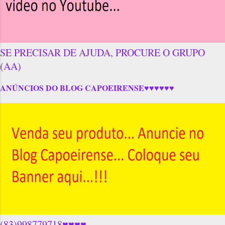
SE PRECISAR DE AJUDA, PROCURE O GRUPO
(AA)
ANÚNCIOS DO BLOG CAPOEIRENSE♥♥♥♥♥♥
(83)998779718♥♥♥♥