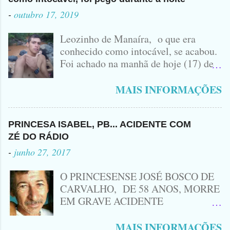
-
outubro 17, 2019
Leozinho de Manaíra, o que era
conhecido como intocável, se acabou.
Foi achado na manhã de hoje (17) de
Outubro, lá pras bandas de Manaíra,
no Sertão da Paraíba, o Lendário
MAIS INFORMAÇÕES
Leozinho . Segundo informações , o
Criminoso Leonardo, 22 anos, foi
atingido com disparo de calibre 12. O
PRINCESA ISABEL, PB... ACIDENTE COM
Procurado pela Justiça havia matado
ZÉ DO RÁDIO
a Namorada dele, Fabrícia Nogueira ,
-
junho 27, 2017
16 anos, com golpes de Faca
Peixeira. Ele deu mais de 10 Facadas
O PRINCESENSE JOSÉ BOSCO DE
na Adolescente.
CARVALHO, DE 58 ANOS, MORRE
EM GRAVE ACIDENTE
ENVOLVENDO MOTO
CINQUENTINHA SHINERAY E UM
MAIS INFORMAÇÕES