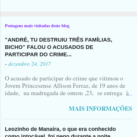
Postagens mais visitadas deste blog
"ANDRÉ, TU DESTRUIU TRÊS FAMÍLIAS,
BICHO" FALOU O ACUSADOS DE
PARTICIPAR DO CRIME...
-
dezembro 24, 2017
O acusado de participar do crime que vitimou o
Jovem Princesense Allison Ferraz, de 19 anos de
idade, na madrugada de ontem ,23, se entrega à
Polícia na manhã de hoje. Na Delegacia, Antônio,
vulgo ( CORRÓ ) falou como tudo aconteceu ...
MAIS INFORMAÇÕES
Leozinho de Manaíra, o que era conhecido
como intocável, foi pego durante a noite