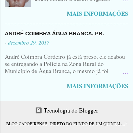
PODEM OBSERVAR QUE TODAS...
informações, o Garoto, Residente no
Bairro Jardim Karlota, aqui em
MAIS INFORMAÇÕES
Princesa Isabel, foi visto na
Companhia de dois Elementos. [83]9
98356406 - Se você souber de alguma
ANDRÉ COIMBRA ÁGUA BRANCA, PB.
Informação, favor avisar através deste
-
dezembro 29, 2017
Contato. A Mãe do Menino se chama
Luciana, ela tá Desesperada.
André Coimbra Cordeiro já está preso, ele acabou
se entregando a Polícia na Zona Rural do
Município de Água Branca, o mesmo já foi
encaminhado ao Presídio da Cidade de Patos. Logo
cedo, tinha surgido a informação que, o acusado,
MAIS INFORMAÇÕES
André Coimbra, iria se apresentar em uma
Delegacia, não havia informações de onde seria e
qual seria a Delegacia... Com uma Bíblia na mão,
Tecnologia do Blogger
André seguiu direto para o Município de Patos...
No último sábado André matou o jovem Allison
BLOG CAPOEIRENSE, DIRETO DO FUNDO DE UM QUINTAL...!
Ferraz e juntamente com Antônio Corró desovou