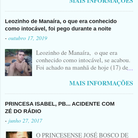
MAIS INFORMAÇÕES
Leozinho de Manaíra, o que era conhecido
como intocável, foi pego durante a noite
-
outubro 17, 2019
Leozinho de Manaíra, o que era
conhecido como intocável, se acabou.
Foi achado na manhã de hoje (17) de
Outubro, lá pras bandas de Manaíra,
no Sertão da Paraíba, o Lendário
MAIS INFORMAÇÕES
Leozinho . Segundo informações , o
Criminoso Leonardo, 22 anos, foi
atingido com disparo de calibre 12. O
PRINCESA ISABEL, PB... ACIDENTE COM
Procurado pela Justiça havia matado
ZÉ DO RÁDIO
a Namorada dele, Fabrícia Nogueira ,
-
junho 27, 2017
16 anos, com golpes de Faca
Peixeira. Ele deu mais de 10 Facadas
O PRINCESENSE JOSÉ BOSCO DE