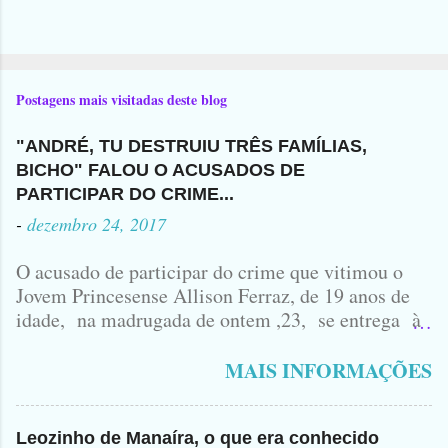
Postagens mais visitadas deste blog
"ANDRÉ, TU DESTRUIU TRÊS FAMÍLIAS,
BICHO" FALOU O ACUSADOS DE
PARTICIPAR DO CRIME...
-
dezembro 24, 2017
O acusado de participar do crime que vitimou o
Jovem Princesense Allison Ferraz, de 19 anos de
idade, na madrugada de ontem ,23, se entrega à
Polícia na manhã de hoje. Na Delegacia, Antônio,
vulgo ( CORRÓ ) falou como tudo aconteceu ...
MAIS INFORMAÇÕES
Leozinho de Manaíra, o que era conhecido