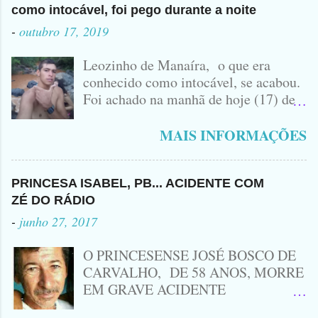
como intocável, foi pego durante a noite
-
outubro 17, 2019
Leozinho de Manaíra, o que era
conhecido como intocável, se acabou.
Foi achado na manhã de hoje (17) de
Outubro, lá pras bandas de Manaíra,
no Sertão da Paraíba, o Lendário
MAIS INFORMAÇÕES
Leozinho . Segundo informações , o
Criminoso Leonardo, 22 anos, foi
atingido com disparo de calibre 12. O
PRINCESA ISABEL, PB... ACIDENTE COM
Procurado pela Justiça havia matado
ZÉ DO RÁDIO
a Namorada dele, Fabrícia Nogueira ,
-
junho 27, 2017
16 anos, com golpes de Faca
Peixeira. Ele deu mais de 10 Facadas
O PRINCESENSE JOSÉ BOSCO DE
na Adolescente.
CARVALHO, DE 58 ANOS, MORRE
EM GRAVE ACIDENTE
ENVOLVENDO MOTO