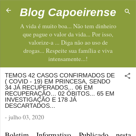
Pular para o conteúdo principal
Blog Capoeirense
A vida é muito boa... Não tem dinheiro
que pague o valor da vida... Por isso,
valorize-a ... Diga não ao uso de
drogas... Respeite sua família e viva
intensamente...!
TEMOS 42 CASOS CONFIRMADOS DE
( COVID - 19) EM PRINCESA, SENDO
34 JÁ RECUPERADOS... 06 EM
RECUPERAÇÃO... 02 ÓBITOS... 65 EM
INVESTIGAÇÃO E 178 JÁ
DESCARTADOS...
-
julho 03, 2020
Boletim Informativo Publicado nesta