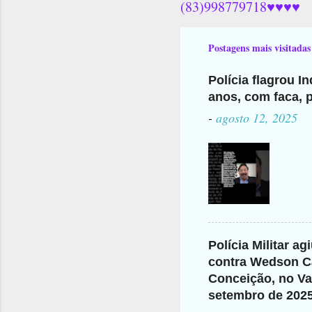
(83)998779718♥♥♥♥
Postagens mais visitadas
Polícia flagrou I
anos, com faca, p
-
agosto 12, 2025
Polícia Militar a
contra Wedson Ca
Conceição, no Val
setembro de 202