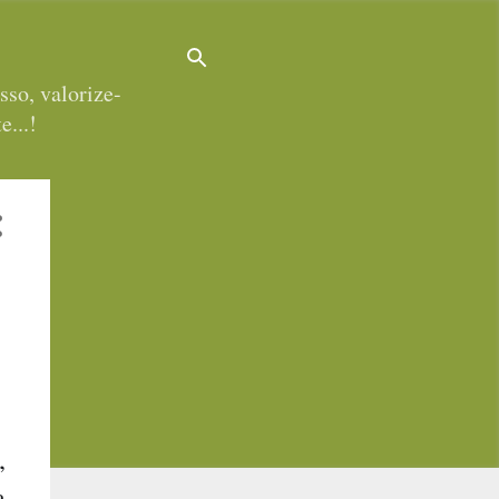
sso, valorize-
e...!
,
a