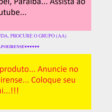
UDA, PROCURE O GRUPO (AA)
APOEIRENSE♥♥♥♥♥♥