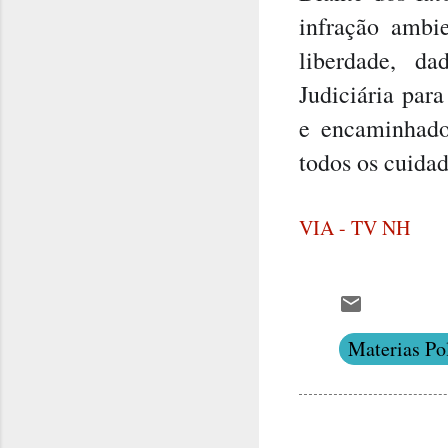
infração ambi
liberdade, d
Judiciária par
e encaminhado 
todos os cuidad
VIA - TV NH
Materias Pol