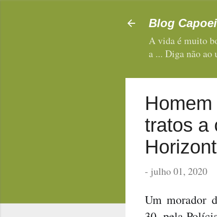
Blog Capoei
A vida é muito bo
a ... Diga não ao
Homem é
tratos 
Horizon
-
julho 01, 2020
Um morador de
30, pela Políc