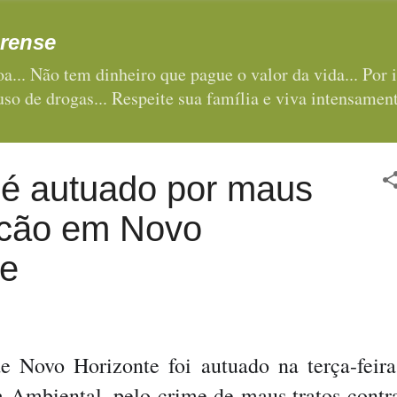
Pular para o conteúdo principal
rense
a... Não tem dinheiro que pague o valor da vida... Por i
 uso de drogas... Respeite sua família e viva intensament
 autuado por maus
a cão em Novo
te
 Novo Horizonte foi autuado na terça-feira
ia Ambiental, pelo crime de maus tratos contr