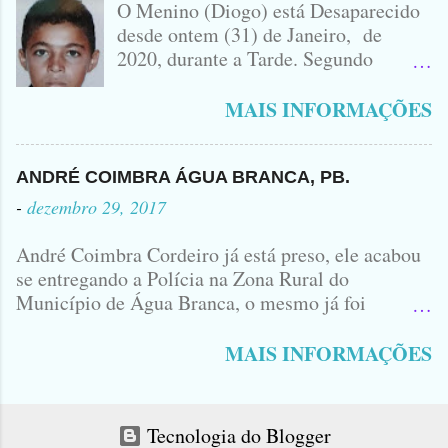
O Menino (Diogo) está Desaparecido
ENVOLVIDO NO ACIDENTE UMA
desde ontem (31) de Janeiro, de
MONTANA NA FOTO VOCÊS
2020, durante a Tarde. Segundo
PODEM OBSERVAR QUE TODAS...
informações, o Garoto, Residente no
Bairro Jardim Karlota, aqui em
MAIS INFORMAÇÕES
Princesa Isabel, foi visto na
Companhia de dois Elementos. [83]9
98356406 - Se você souber de alguma
ANDRÉ COIMBRA ÁGUA BRANCA, PB.
Informação, favor avisar através deste
-
dezembro 29, 2017
Contato. A Mãe do Menino se chama
Luciana, ela tá Desesperada.
André Coimbra Cordeiro já está preso, ele acabou
se entregando a Polícia na Zona Rural do
Município de Água Branca, o mesmo já foi
encaminhado ao Presídio da Cidade de Patos. Logo
cedo, tinha surgido a informação que, o acusado,
MAIS INFORMAÇÕES
André Coimbra, iria se apresentar em uma
Delegacia, não havia informações de onde seria e
qual seria a Delegacia... Com uma Bíblia na mão,
Tecnologia do Blogger
André seguiu direto para o Município de Patos...