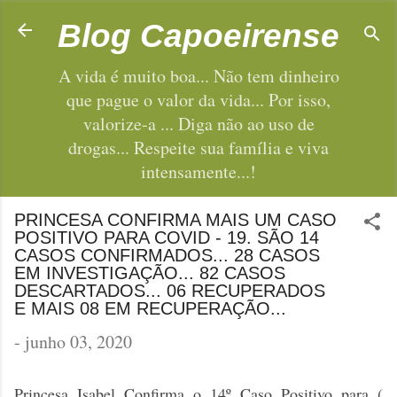
Pular para o conteúdo principal
Blog Capoeirense
A vida é muito boa... Não tem dinheiro
que pague o valor da vida... Por isso,
valorize-a ... Diga não ao uso de
drogas... Respeite sua família e viva
intensamente...!
PRINCESA CONFIRMA MAIS UM CASO
POSITIVO PARA COVID - 19. SÃO 14
CASOS CONFIRMADOS... 28 CASOS
EM INVESTIGAÇÃO... 82 CASOS
DESCARTADOS... 06 RECUPERADOS
E MAIS 08 EM RECUPERAÇÃO...
-
junho 03, 2020
Princesa Isabel Confirma o 14º Caso Positivo para (