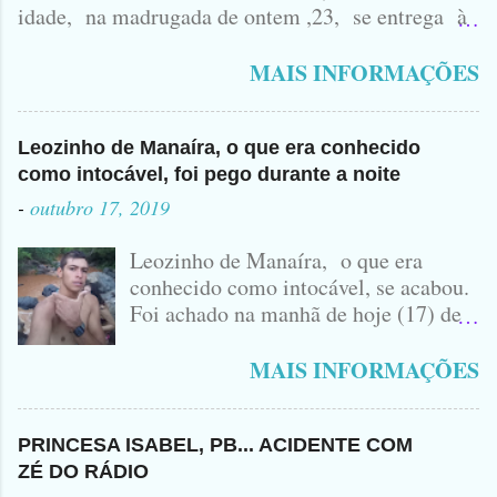
idade, na madrugada de ontem ,23, se entrega à
Polícia na manhã de hoje. Na Delegacia, Antônio,
vulgo ( CORRÓ ) falou como tudo aconteceu ...
MAIS INFORMAÇÕES
Leozinho de Manaíra, o que era conhecido
como intocável, foi pego durante a noite
-
outubro 17, 2019
Leozinho de Manaíra, o que era
conhecido como intocável, se acabou.
Foi achado na manhã de hoje (17) de
Outubro, lá pras bandas de Manaíra,
no Sertão da Paraíba, o Lendário
MAIS INFORMAÇÕES
Leozinho . Segundo informações , o
Criminoso Leonardo, 22 anos, foi
atingido com disparo de calibre 12. O
PRINCESA ISABEL, PB... ACIDENTE COM
Procurado pela Justiça havia matado
ZÉ DO RÁDIO