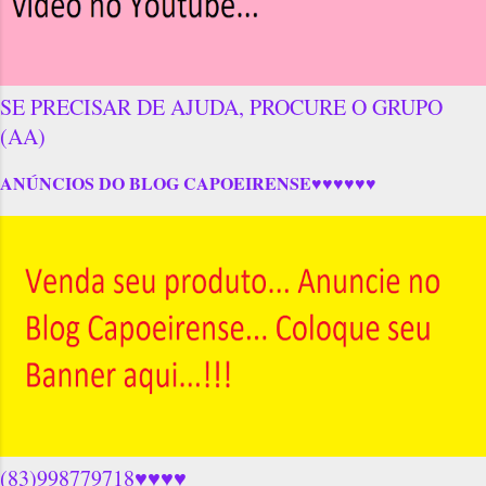
SE PRECISAR DE AJUDA, PROCURE O GRUPO
(AA)
ANÚNCIOS DO BLOG CAPOEIRENSE♥♥♥♥♥♥
(83)998779718♥♥♥♥