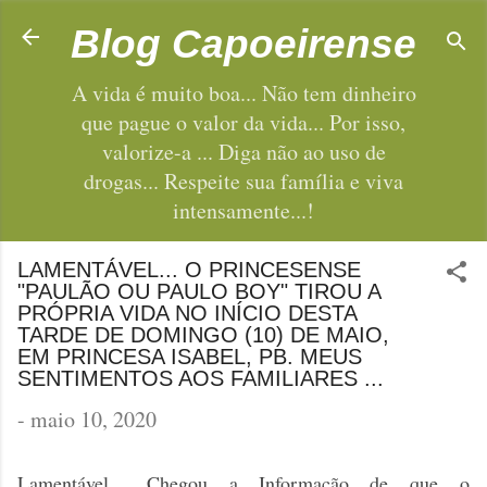
Pular para o conteúdo principal
Blog Capoeirense
A vida é muito boa... Não tem dinheiro
que pague o valor da vida... Por isso,
valorize-a ... Diga não ao uso de
drogas... Respeite sua família e viva
intensamente...!
LAMENTÁVEL... O PRINCESENSE
"PAULÃO OU PAULO BOY" TIROU A
PRÓPRIA VIDA NO INÍCIO DESTA
TARDE DE DOMINGO (10) DE MAIO,
EM PRINCESA ISABEL, PB. MEUS
SENTIMENTOS AOS FAMILIARES ...
-
maio 10, 2020
Lamentável... Chegou a Informação de que o