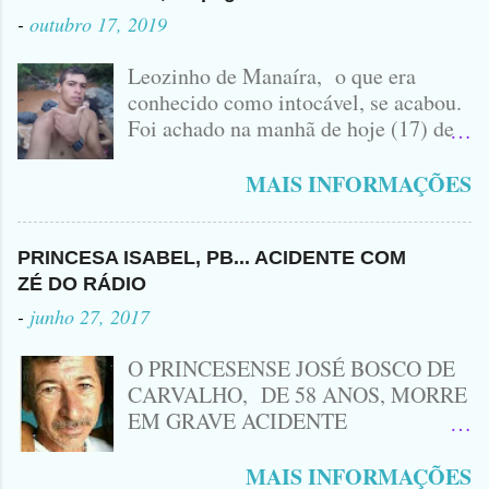
-
outubro 17, 2019
Leozinho de Manaíra, o que era
conhecido como intocável, se acabou.
Foi achado na manhã de hoje (17) de
Outubro, lá pras bandas de Manaíra,
no Sertão da Paraíba, o Lendário
MAIS INFORMAÇÕES
Leozinho . Segundo informações , o
Criminoso Leonardo, 22 anos, foi
atingido com disparo de calibre 12. O
PRINCESA ISABEL, PB... ACIDENTE COM
Procurado pela Justiça havia matado
ZÉ DO RÁDIO
a Namorada dele, Fabrícia Nogueira ,
-
junho 27, 2017
16 anos, com golpes de Faca
Peixeira. Ele deu mais de 10 Facadas
O PRINCESENSE JOSÉ BOSCO DE
na Adolescente.
CARVALHO, DE 58 ANOS, MORRE
EM GRAVE ACIDENTE
ENVOLVENDO MOTO
CINQUENTINHA SHINERAY E UM
MAIS INFORMAÇÕES