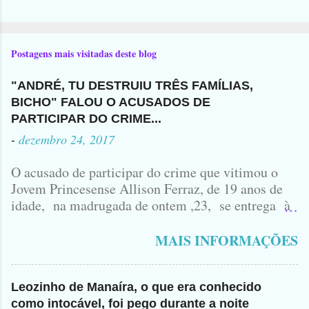
Postagens mais visitadas deste blog
"ANDRÉ, TU DESTRUIU TRÊS FAMÍLIAS,
BICHO" FALOU O ACUSADOS DE
PARTICIPAR DO CRIME...
-
dezembro 24, 2017
O acusado de participar do crime que vitimou o
Jovem Princesense Allison Ferraz, de 19 anos de
idade, na madrugada de ontem ,23, se entrega à
Polícia na manhã de hoje. Na Delegacia, Antônio,
vulgo ( CORRÓ ) falou como tudo aconteceu ...
MAIS INFORMAÇÕES
Leozinho de Manaíra, o que era conhecido
como intocável, foi pego durante a noite