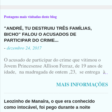
Postagens mais visitadas deste blog
"ANDRÉ, TU DESTRUIU TRÊS FAMÍLIAS,
BICHO" FALOU O ACUSADOS DE
PARTICIPAR DO CRIME...
-
dezembro 24, 2017
O acusado de participar do crime que vitimou o
Jovem Princesense Allison Ferraz, de 19 anos de
idade, na madrugada de ontem ,23, se entrega à
Polícia na manhã de hoje. Na Delegacia, Antônio,
vulgo ( CORRÓ ) falou como tudo aconteceu ...
MAIS INFORMAÇÕES
Leozinho de Manaíra, o que era conhecido
como intocável, foi pego durante a noite