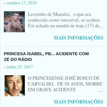
-
outubro 17, 2019
Leozinho de Manaíra, o que era
conhecido como intocável, se acabou.
Foi achado na manhã de hoje (17) de
Outubro, lá pras bandas de Manaíra,
no Sertão da Paraíba, o Lendário
MAIS INFORMAÇÕES
Leozinho . Segundo informações , o
Criminoso Leonardo, 22 anos, foi
atingido com disparo de calibre 12. O
PRINCESA ISABEL, PB... ACIDENTE COM
Procurado pela Justiça havia matado
ZÉ DO RÁDIO
a Namorada dele, Fabrícia Nogueira ,
-
junho 27, 2017
16 anos, com golpes de Faca
Peixeira. Ele deu mais de 10 Facadas
O PRINCESENSE JOSÉ BOSCO DE
na Adolescente.
CARVALHO, DE 58 ANOS, MORRE
EM GRAVE ACIDENTE
ENVOLVENDO MOTO
CINQUENTINHA SHINERAY E UM
MAIS INFORMAÇÕES
VEÍCULO MONTANA, TRAGÉDIA