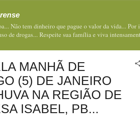
Pular para o conteúdo principal
rense
a... Não tem dinheiro que pague o valor da vida... Por i
 uso de drogas... Respeite sua família e viva intensament
LA MANHÃ DE
O (5) DE JANEIRO
UVA NA REGIÃO DE
A ISABEL, PB...