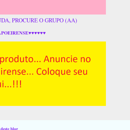
UDA, PROCURE O GRUPO (AA)
APOEIRENSE♥♥♥♥♥♥
 deste blog