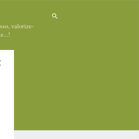
sso, valorize-
e...!