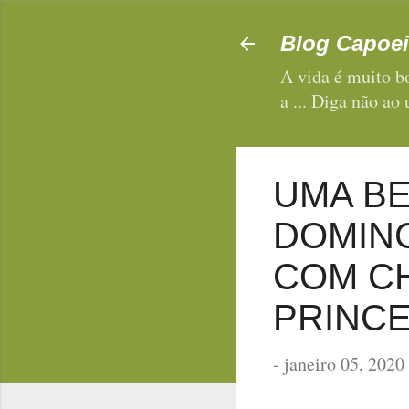
Blog Capoei
A vida é muito bo
a ... Diga não ao
UMA BE
DOMING
COM CH
PRINCES
-
janeiro 05, 2020