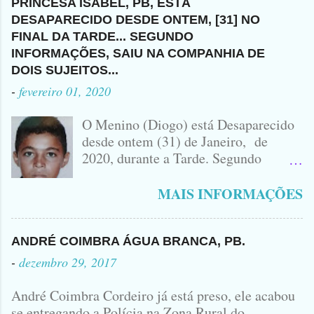
TEVE CHANCE DE DEFESA.
MUNICÍPIO DE TAVARES... A
PRINCESA ISABEL, PB, ESTÁ
HÁ NENHUMA INFORMAÇÃO
MORRENDO NO LOCAL.
SUSPEITA É QUE ELE TENHA
DESAPARECIDO DESDE ONTEM, [31] NO
SOBRE QUEM SEJA O DONO DO
ACUSADO E VÍTIMA QUE ESTÁ
FUGIDO PARA SANTA CRUZ DO
FINAL DA TARDE... SEGUNDO
VEÍCULO ENVOLVIDO NO
SEM CAMISA
CAPIBARIBE, NO PERNAMBUCO...
INFORMAÇÕES, SAIU NA COMPANHIA DE
ACIDENTE EM QUE ZÉ DO RÁDIO
DOIS SUJEITOS...
PERDEU A VIDA.... FOTO
-
fevereiro 01, 2020
IDOMINIS FIDELIS FOTO
IDOMINIS FIDELIS VEÍCULO
O Menino (Diogo) está Desaparecido
ENVOLVIDO NO ACIDENTE UMA
desde ontem (31) de Janeiro, de
MONTANA NA FOTO VOCÊS
2020, durante a Tarde. Segundo
PODEM OBSERVAR QUE TODAS...
informações, o Garoto, Residente no
Bairro Jardim Karlota, aqui em
MAIS INFORMAÇÕES
Princesa Isabel, foi visto na
Companhia de dois Elementos. [83]9
98356406 - Se você souber de alguma
ANDRÉ COIMBRA ÁGUA BRANCA, PB.
Informação, favor avisar através deste
-
dezembro 29, 2017
Contato. A Mãe do Menino se chama
Luciana, ela tá Desesperada.
André Coimbra Cordeiro já está preso, ele acabou
se entregando a Polícia na Zona Rural do