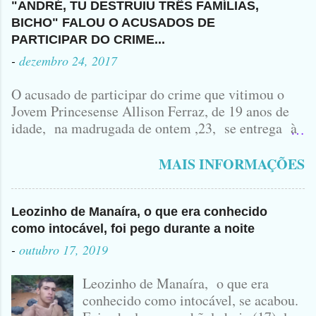
"ANDRÉ, TU DESTRUIU TRÊS FAMÍLIAS,
BICHO" FALOU O ACUSADOS DE
PARTICIPAR DO CRIME...
-
dezembro 24, 2017
O acusado de participar do crime que vitimou o
Jovem Princesense Allison Ferraz, de 19 anos de
idade, na madrugada de ontem ,23, se entrega à
Polícia na manhã de hoje. Na Delegacia, Antônio,
vulgo ( CORRÓ ) falou como tudo aconteceu ...
MAIS INFORMAÇÕES
Leozinho de Manaíra, o que era conhecido
como intocável, foi pego durante a noite
-
outubro 17, 2019
Leozinho de Manaíra, o que era
conhecido como intocável, se acabou.