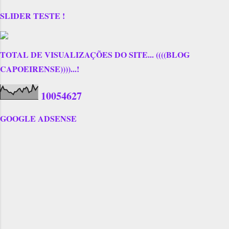
SLIDER TESTE !
TOTAL DE VISUALIZAÇÕES DO SITE... ((((BLOG
CAPOEIRENSE))))...!
1
0
0
5
4
6
2
7
GOOGLE ADSENSE