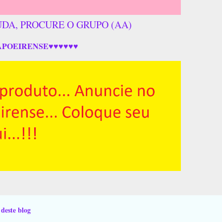
UDA, PROCURE O GRUPO (AA)
APOEIRENSE♥♥♥♥♥♥
 deste blog