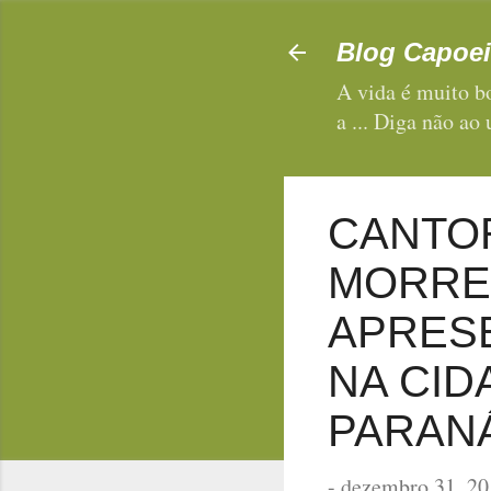
Blog Capoei
A vida é muito bo
a ... Diga não ao
CANTOR
MORRE
APRES
NA CID
PARANÁ
-
dezembro 31, 20