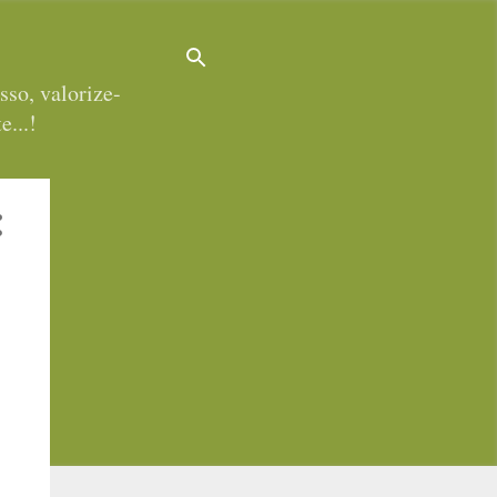
sso, valorize-
e...!