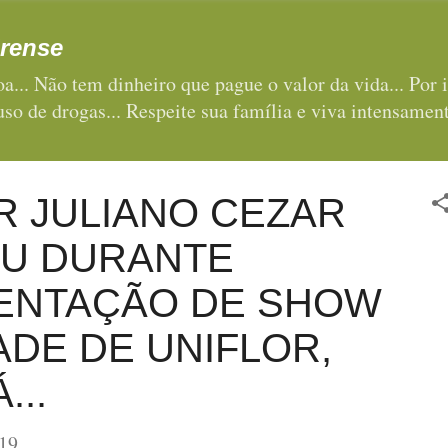
Pular para o conteúdo principal
rense
a... Não tem dinheiro que pague o valor da vida... Por i
 uso de drogas... Respeite sua família e viva intensament
 JULIANO CEZAR
U DURANTE
ENTAÇÃO DE SHOW
ADE DE UNIFLOR,
...
19