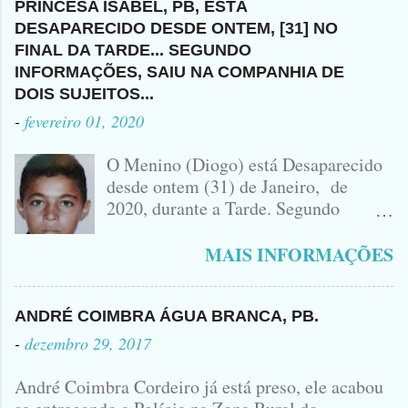
ATÉ O MOMENTO... AINDA NÃO
TEVE CHANCE DE DEFESA.
MUNICÍPIO DE TAVARES... A
PRINCESA ISABEL, PB, ESTÁ
HÁ NENHUMA INFORMAÇÃO
MORRENDO NO LOCAL.
SUSPEITA É QUE ELE TENHA
DESAPARECIDO DESDE ONTEM, [31] NO
SOBRE QUEM SEJA O DONO DO
ACUSADO E VÍTIMA QUE ESTÁ
FUGIDO PARA SANTA CRUZ DO
FINAL DA TARDE... SEGUNDO
VEÍCULO ENVOLVIDO NO
SEM CAMISA
CAPIBARIBE, NO PERNAMBUCO...
INFORMAÇÕES, SAIU NA COMPANHIA DE
ACIDENTE EM QUE ZÉ DO RÁDIO
DOIS SUJEITOS...
PERDEU A VIDA.... FOTO
-
fevereiro 01, 2020
IDOMINIS FIDELIS FOTO
IDOMINIS FIDELIS VEÍCULO
O Menino (Diogo) está Desaparecido
ENVOLVIDO NO ACIDENTE UMA
desde ontem (31) de Janeiro, de
MONTANA NA FOTO VOCÊS
2020, durante a Tarde. Segundo
PODEM OBSERVAR QUE TODAS...
informações, o Garoto, Residente no
Bairro Jardim Karlota, aqui em
MAIS INFORMAÇÕES
Princesa Isabel, foi visto na
Companhia de dois Elementos. [83]9
98356406 - Se você souber de alguma
ANDRÉ COIMBRA ÁGUA BRANCA, PB.
Informação, favor avisar através deste
-
dezembro 29, 2017
Contato. A Mãe do Menino se chama
Luciana, ela tá Desesperada.
André Coimbra Cordeiro já está preso, ele acabou