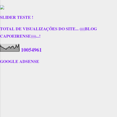
SLIDER TESTE !
TOTAL DE VISUALIZAÇÕES DO SITE... ((((BLOG
CAPOEIRENSE))))...!
1
0
0
5
4
9
6
1
GOOGLE ADSENSE