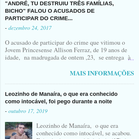
"ANDRÉ, TU DESTRUIU TRÊS FAMÍLIAS,
BICHO" FALOU O ACUSADOS DE
PARTICIPAR DO CRIME...
-
dezembro 24, 2017
O acusado de participar do crime que vitimou o
Jovem Princesense Allison Ferraz, de 19 anos de
idade, na madrugada de ontem ,23, se entrega à
Polícia na manhã de hoje. Na Delegacia, Antônio,
vulgo ( CORRÓ ) falou como tudo aconteceu ...
MAIS INFORMAÇÕES
Leozinho de Manaíra, o que era conhecido
como intocável, foi pego durante a noite
-
outubro 17, 2019
Leozinho de Manaíra, o que era
conhecido como intocável, se acabou.