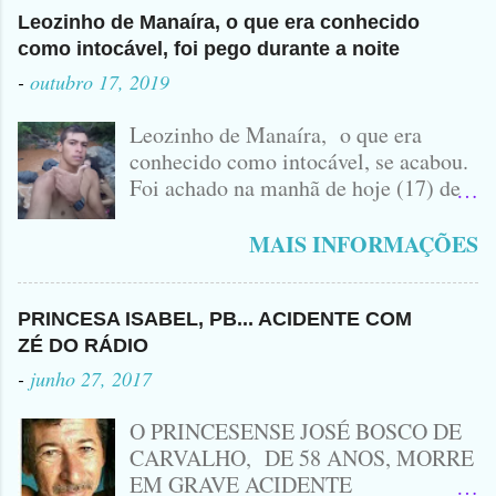
Leozinho de Manaíra, o que era conhecido
como intocável, foi pego durante a noite
-
outubro 17, 2019
Leozinho de Manaíra, o que era
conhecido como intocável, se acabou.
Foi achado na manhã de hoje (17) de
Outubro, lá pras bandas de Manaíra,
no Sertão da Paraíba, o Lendário
MAIS INFORMAÇÕES
Leozinho . Segundo informações , o
Criminoso Leonardo, 22 anos, foi
atingido com disparo de calibre 12. O
PRINCESA ISABEL, PB... ACIDENTE COM
Procurado pela Justiça havia matado
ZÉ DO RÁDIO
a Namorada dele, Fabrícia Nogueira ,
-
junho 27, 2017
16 anos, com golpes de Faca
Peixeira. Ele deu mais de 10 Facadas
O PRINCESENSE JOSÉ BOSCO DE
na Adolescente.
CARVALHO, DE 58 ANOS, MORRE
EM GRAVE ACIDENTE