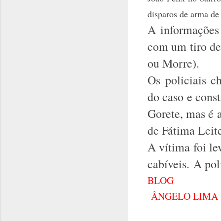
disparos de arma de
A informações 
com um tiro de
ou Morre).
Os policiais c
do caso e cons
Gorete, mas é 
de Fátima Leit
A vítima foi le
cabíveis.
A polí
BLOG
ÂNGELO LIMA