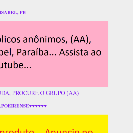
ISABEL, PB
UDA, PROCURE O GRUPO (AA)
APOEIRENSE♥♥♥♥♥♥