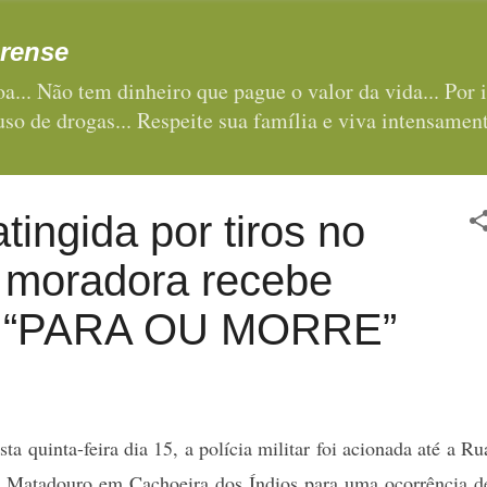
Pular para o conteúdo principal
rense
a... Não tem dinheiro que pague o valor da vida... Por i
 uso de drogas... Respeite sua família e viva intensament
tingida por tiros no
e moradora recebe
 “PARA OU MORRE”
ta quinta-feira dia 15, a polícia militar foi acionada até a Ru
o Matadouro em Cachoeira dos Índios para uma ocorrência d