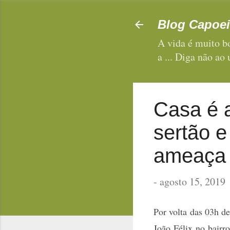
Blog Capoei
A vida é muito bo
a ... Diga não ao
Casa é a
sertão 
ameaça
-
agosto 15, 2019
Por volta das 03h des
João Félix no bairr