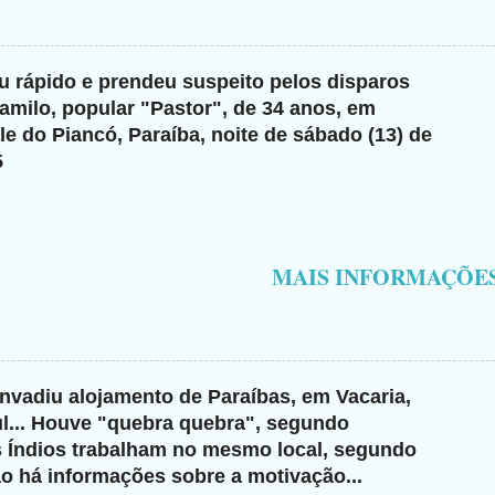
giu rápido e prendeu suspeito pelos disparos
milo, popular "Pastor", de 34 anos, em
e do Piancó, Paraíba, noite de sábado (13) de
5
MAIS INFORMAÇÕE
invadiu alojamento de Paraíbas, em Vacaria,
l... Houve "quebra quebra", segundo
s Índios trabalham no mesmo local, segundo
ão há informações sobre a motivação...