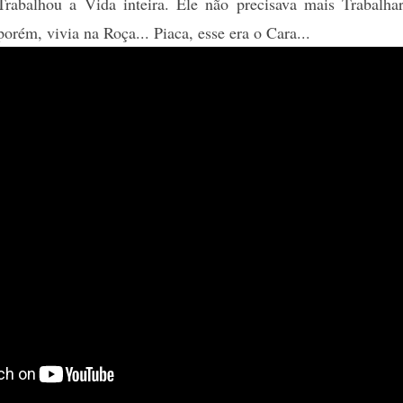
rabalhou a Vida inteira. Ele não precisava mais Trabalhar
orém, vivia na Roça... Piaca, esse era o Cara...