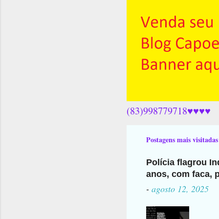
(83)998779718♥♥♥♥
Postagens mais visitadas
Polícia flagrou I
anos, com faca, p
-
agosto 12, 2025