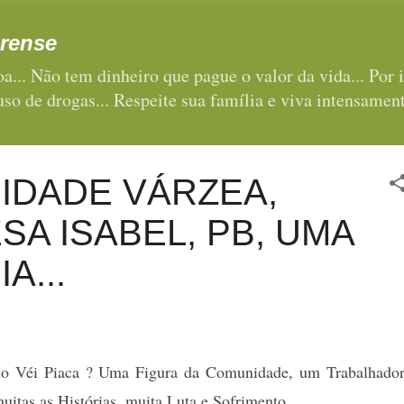
Pular para o conteúdo principal
rense
a... Não tem dinheiro que pague o valor da vida... Por i
 uso de drogas... Respeite sua família e viva intensament
IDADE VÁRZEA,
SA ISABEL, PB, UMA
A...
o Véi Piaca ? Uma Figura da Comunidade, um Trabalhador
uitas as Histórias, muita Luta e Sofrimento.