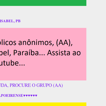
ISABEL, PB
UDA, PROCURE O GRUPO (AA)
APOEIRENSE♥♥♥♥♥♥