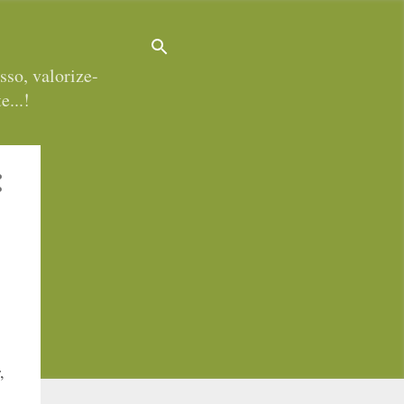
sso, valorize-
e...!
,