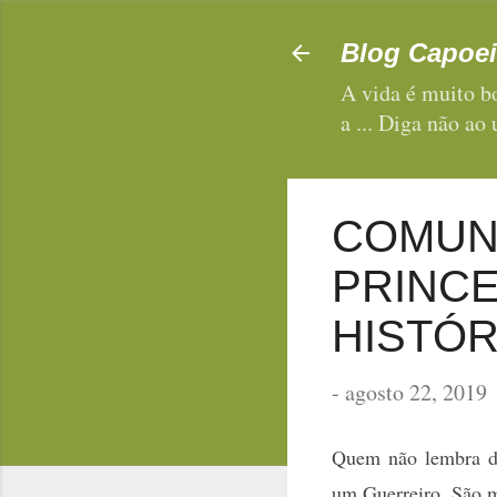
Blog Capoei
A vida é muito bo
a ... Diga não ao
COMUN
PRINCE
HISTÓRI
-
agosto 22, 2019
Quem não lembra d
um Guerreiro. São m