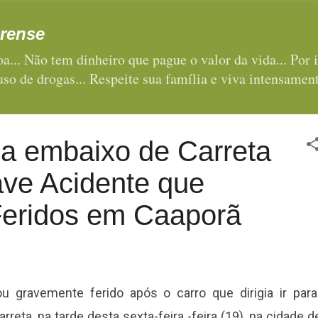
Pular para o conteúdo principal
rense
a... Não tem dinheiro que pague o valor da vida... Por i
 uso de drogas... Respeite sua família e viva intensament
ca embaixo de Carreta
ave Acidente que
Feridos em Caaporã
u gravemente ferido após o carro que dirigia ir para
reta, na tarde desta sexta-feira -feira (19), na cidade d