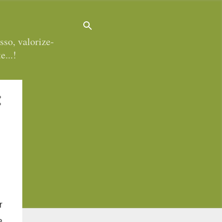
sso, valorize-
e...!
r
e