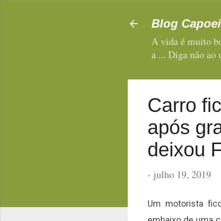
Blog Capoei
A vida é muito bo
a ... Diga não ao
Carro fi
após gr
deixou 
-
julho 19, 2019
Um motorista fico
embaixo de uma car