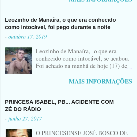
Leozinho de Manaíra, o que era conhecido
como intocável, foi pego durante a noite
-
outubro 17, 2019
Leozinho de Manaíra, o que era
conhecido como intocável, se acabou.
Foi achado na manhã de hoje (17) de
Outubro, lá pras bandas de Manaíra,
no Sertão da Paraíba, o Lendário
MAIS INFORMAÇÕES
Leozinho . Segundo informações , o
Criminoso Leonardo, 22 anos, foi
atingido com disparo de calibre 12. O
PRINCESA ISABEL, PB... ACIDENTE COM
Procurado pela Justiça havia matado
ZÉ DO RÁDIO
a Namorada dele, Fabrícia Nogueira ,
-
junho 27, 2017
16 anos, com golpes de Faca
Peixeira. Ele deu mais de 10 Facadas
O PRINCESENSE JOSÉ BOSCO DE