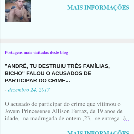
MAIS INFORMAÇÕES
Postagens mais visitadas deste blog
"ANDRÉ, TU DESTRUIU TRÊS FAMÍLIAS,
BICHO" FALOU O ACUSADOS DE
PARTICIPAR DO CRIME...
-
dezembro 24, 2017
O acusado de participar do crime que vitimou o
Jovem Princesense Allison Ferraz, de 19 anos de
idade, na madrugada de ontem ,23, se entrega à
Polícia na manhã de hoje. Na Delegacia, Antônio,
vulgo ( CORRÓ ) falou como tudo aconteceu ...
MAIS INFORMAÇÕES