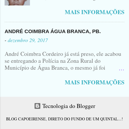
PODEM OBSERVAR QUE TODAS...
informações, o Garoto, Residente no
Bairro Jardim Karlota, aqui em
MAIS INFORMAÇÕES
Princesa Isabel, foi visto na
Companhia de dois Elementos. [83]9
98356406 - Se você souber de alguma
ANDRÉ COIMBRA ÁGUA BRANCA, PB.
Informação, favor avisar através deste
-
dezembro 29, 2017
Contato. A Mãe do Menino se chama
Luciana, ela tá Desesperada.
André Coimbra Cordeiro já está preso, ele acabou
se entregando a Polícia na Zona Rural do
Município de Água Branca, o mesmo já foi
encaminhado ao Presídio da Cidade de Patos. Logo
cedo, tinha surgido a informação que, o acusado,
MAIS INFORMAÇÕES
André Coimbra, iria se apresentar em uma
Delegacia, não havia informações de onde seria e
qual seria a Delegacia... Com uma Bíblia na mão,
Tecnologia do Blogger
André seguiu direto para o Município de Patos...
No último sábado André matou o jovem Allison
BLOG CAPOEIRENSE, DIRETO DO FUNDO DE UM QUINTAL...!
Ferraz e juntamente com Antônio Corró desovou