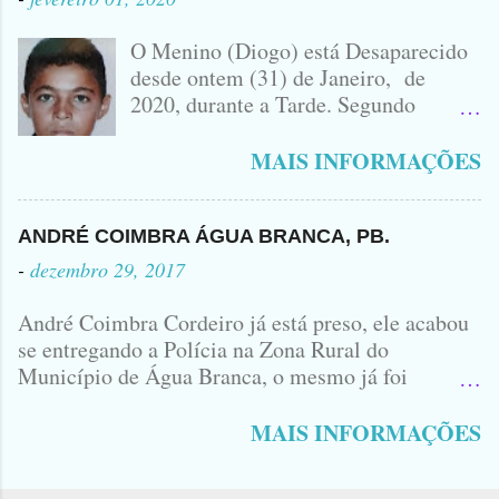
IDOMINIS FIDELIS FOTO
IDOMINIS FIDELIS VEÍCULO
O Menino (Diogo) está Desaparecido
ENVOLVIDO NO ACIDENTE UMA
desde ontem (31) de Janeiro, de
MONTANA NA FOTO VOCÊS
2020, durante a Tarde. Segundo
PODEM OBSERVAR QUE TODAS...
informações, o Garoto, Residente no
Bairro Jardim Karlota, aqui em
MAIS INFORMAÇÕES
Princesa Isabel, foi visto na
Companhia de dois Elementos. [83]9
98356406 - Se você souber de alguma
ANDRÉ COIMBRA ÁGUA BRANCA, PB.
Informação, favor avisar através deste
-
dezembro 29, 2017
Contato. A Mãe do Menino se chama
Luciana, ela tá Desesperada.
André Coimbra Cordeiro já está preso, ele acabou
se entregando a Polícia na Zona Rural do
Município de Água Branca, o mesmo já foi
encaminhado ao Presídio da Cidade de Patos. Logo
cedo, tinha surgido a informação que, o acusado,
MAIS INFORMAÇÕES
André Coimbra, iria se apresentar em uma
Delegacia, não havia informações de onde seria e