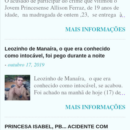
O acusado de participar do crime que vitimou o
Jovem Princesense Allison Ferraz, de 19 anos de
idade, na madrugada de ontem ,23, se entrega à
Polícia na manhã de hoje. Na Delegacia, Antônio,
vulgo ( CORRÓ ) falou como tudo aconteceu ...
MAIS INFORMAÇÕES
Leozinho de Manaíra, o que era conhecido
como intocável, foi pego durante a noite
-
outubro 17, 2019
Leozinho de Manaíra, o que era
conhecido como intocável, se acabou.
Foi achado na manhã de hoje (17) de
Outubro, lá pras bandas de Manaíra,
no Sertão da Paraíba, o Lendário
MAIS INFORMAÇÕES
Leozinho . Segundo informações , o
Criminoso Leonardo, 22 anos, foi
atingido com disparo de calibre 12. O
PRINCESA ISABEL, PB... ACIDENTE COM