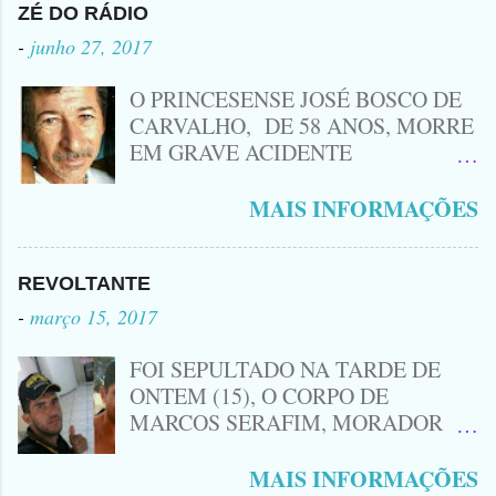
Procurado pela Justiça havia matado
ZÉ DO RÁDIO
a Namorada dele, Fabrícia Nogueira ,
-
junho 27, 2017
16 anos, com golpes de Faca
Peixeira. Ele deu mais de 10 Facadas
O PRINCESENSE JOSÉ BOSCO DE
na Adolescente.
CARVALHO, DE 58 ANOS, MORRE
EM GRAVE ACIDENTE
ENVOLVENDO MOTO
CINQUENTINHA SHINERAY E UM
MAIS INFORMAÇÕES
VEÍCULO MONTANA, TRAGÉDIA
ACONTECEU AGORA A TARDE
PRÓXIMO A ENTRADA DE LAGOA
REVOLTANTE
DA CRUZ, A VÍTIMA CONHECIDA
-
março 15, 2017
COMO ( ZÉ DO RÁDIO) MORREU
NO LOCAL... ZÉ DO RÁDIO COMO
FOI SEPULTADO NA TARDE DE
ERA CONHECIDO TRABALHAVA
ONTEM (15), O CORPO DE
HÁ MUITOS ANOS COM
MARCOS SERAFIM, MORADOR
CONSERTOS DE EQUIPAMENTOS
DO SÍTIO MACAMBIRA DE LAGOA
ELETRÔNICOS COMO: RÁDIOS ,
DE SÃO JOÃO, O MESMO FOI
MAIS INFORMAÇÕES