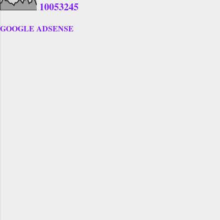
1
0
0
5
3
2
4
5
GOOGLE ADSENSE