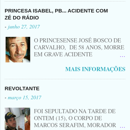
Criminoso Leonardo, 22 anos, foi
atingido com disparo de calibre 12. O
PRINCESA ISABEL, PB... ACIDENTE COM
Procurado pela Justiça havia matado
ZÉ DO RÁDIO
a Namorada dele, Fabrícia Nogueira ,
-
junho 27, 2017
16 anos, com golpes de Faca
Peixeira. Ele deu mais de 10 Facadas
O PRINCESENSE JOSÉ BOSCO DE
na Adolescente.
CARVALHO, DE 58 ANOS, MORRE
EM GRAVE ACIDENTE
ENVOLVENDO MOTO
CINQUENTINHA SHINERAY E UM
MAIS INFORMAÇÕES
VEÍCULO MONTANA, TRAGÉDIA
ACONTECEU AGORA A TARDE
PRÓXIMO A ENTRADA DE LAGOA
REVOLTANTE
DA CRUZ, A VÍTIMA CONHECIDA
-
março 15, 2017
COMO ( ZÉ DO RÁDIO) MORREU
NO LOCAL... ZÉ DO RÁDIO COMO
FOI SEPULTADO NA TARDE DE
ERA CONHECIDO TRABALHAVA
ONTEM (15), O CORPO DE
HÁ MUITOS ANOS COM
MARCOS SERAFIM, MORADOR