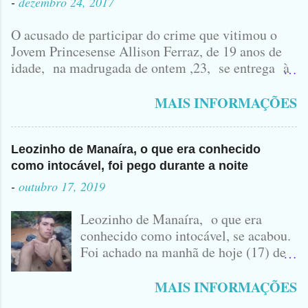
-
dezembro 24, 2017
O acusado de participar do crime que vitimou o
Jovem Princesense Allison Ferraz, de 19 anos de
idade, na madrugada de ontem ,23, se entrega à
Polícia na manhã de hoje. Na Delegacia, Antônio,
vulgo ( CORRÓ ) falou como tudo aconteceu ...
MAIS INFORMAÇÕES
Leozinho de Manaíra, o que era conhecido
como intocável, foi pego durante a noite
-
outubro 17, 2019
Leozinho de Manaíra, o que era
conhecido como intocável, se acabou.
Foi achado na manhã de hoje (17) de
Outubro, lá pras bandas de Manaíra,
no Sertão da Paraíba, o Lendário
MAIS INFORMAÇÕES
Leozinho . Segundo informações , o