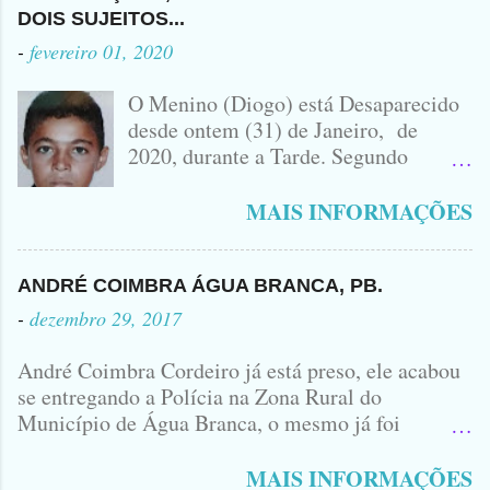
ACIDENTE EM QUE ZÉ DO RÁDIO
DOIS SUJEITOS...
PERDEU A VIDA.... FOTO
-
fevereiro 01, 2020
IDOMINIS FIDELIS FOTO
IDOMINIS FIDELIS VEÍCULO
O Menino (Diogo) está Desaparecido
ENVOLVIDO NO ACIDENTE UMA
desde ontem (31) de Janeiro, de
MONTANA NA FOTO VOCÊS
2020, durante a Tarde. Segundo
PODEM OBSERVAR QUE TODAS...
informações, o Garoto, Residente no
Bairro Jardim Karlota, aqui em
MAIS INFORMAÇÕES
Princesa Isabel, foi visto na
Companhia de dois Elementos. [83]9
98356406 - Se você souber de alguma
ANDRÉ COIMBRA ÁGUA BRANCA, PB.
Informação, favor avisar através deste
-
dezembro 29, 2017
Contato. A Mãe do Menino se chama
Luciana, ela tá Desesperada.
André Coimbra Cordeiro já está preso, ele acabou
se entregando a Polícia na Zona Rural do
Município de Água Branca, o mesmo já foi
encaminhado ao Presídio da Cidade de Patos. Logo
cedo, tinha surgido a informação que, o acusado,
MAIS INFORMAÇÕES