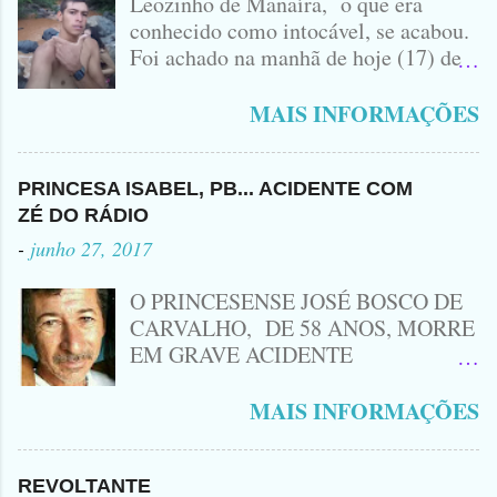
Leozinho de Manaíra, o que era
conhecido como intocável, se acabou.
Foi achado na manhã de hoje (17) de
Outubro, lá pras bandas de Manaíra,
no Sertão da Paraíba, o Lendário
MAIS INFORMAÇÕES
Leozinho . Segundo informações , o
Criminoso Leonardo, 22 anos, foi
atingido com disparo de calibre 12. O
PRINCESA ISABEL, PB... ACIDENTE COM
Procurado pela Justiça havia matado
ZÉ DO RÁDIO
a Namorada dele, Fabrícia Nogueira ,
-
junho 27, 2017
16 anos, com golpes de Faca
Peixeira. Ele deu mais de 10 Facadas
O PRINCESENSE JOSÉ BOSCO DE
na Adolescente.
CARVALHO, DE 58 ANOS, MORRE
EM GRAVE ACIDENTE
ENVOLVENDO MOTO
CINQUENTINHA SHINERAY E UM
MAIS INFORMAÇÕES
VEÍCULO MONTANA, TRAGÉDIA
ACONTECEU AGORA A TARDE
PRÓXIMO A ENTRADA DE LAGOA
REVOLTANTE