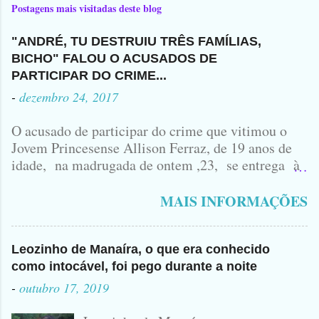
Postagens mais visitadas deste blog
"ANDRÉ, TU DESTRUIU TRÊS FAMÍLIAS,
BICHO" FALOU O ACUSADOS DE
PARTICIPAR DO CRIME...
-
dezembro 24, 2017
O acusado de participar do crime que vitimou o
Jovem Princesense Allison Ferraz, de 19 anos de
idade, na madrugada de ontem ,23, se entrega à
Polícia na manhã de hoje. Na Delegacia, Antônio,
vulgo ( CORRÓ ) falou como tudo aconteceu ...
MAIS INFORMAÇÕES
Leozinho de Manaíra, o que era conhecido
como intocável, foi pego durante a noite
-
outubro 17, 2019