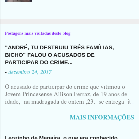
Postagens mais visitadas deste blog
"ANDRÉ, TU DESTRUIU TRÊS FAMÍLIAS,
BICHO" FALOU O ACUSADOS DE
PARTICIPAR DO CRIME...
-
dezembro 24, 2017
O acusado de participar do crime que vitimou o
Jovem Princesense Allison Ferraz, de 19 anos de
idade, na madrugada de ontem ,23, se entrega à
Polícia na manhã de hoje. Na Delegacia, Antônio,
vulgo ( CORRÓ ) falou como tudo aconteceu ...
MAIS INFORMAÇÕES
Leozinho de Manaíra, o que era conhecido