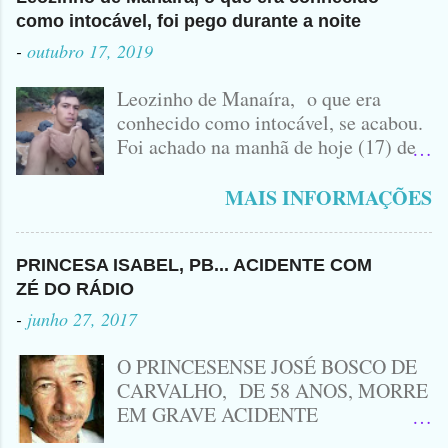
como intocável, foi pego durante a noite
-
outubro 17, 2019
Leozinho de Manaíra, o que era
conhecido como intocável, se acabou.
Foi achado na manhã de hoje (17) de
Outubro, lá pras bandas de Manaíra,
no Sertão da Paraíba, o Lendário
MAIS INFORMAÇÕES
Leozinho . Segundo informações , o
Criminoso Leonardo, 22 anos, foi
atingido com disparo de calibre 12. O
PRINCESA ISABEL, PB... ACIDENTE COM
Procurado pela Justiça havia matado
ZÉ DO RÁDIO
a Namorada dele, Fabrícia Nogueira ,
-
junho 27, 2017
16 anos, com golpes de Faca
Peixeira. Ele deu mais de 10 Facadas
O PRINCESENSE JOSÉ BOSCO DE
na Adolescente.
CARVALHO, DE 58 ANOS, MORRE
EM GRAVE ACIDENTE
ENVOLVENDO MOTO