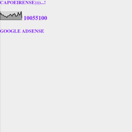
CAPOEIRENSE))))...!
1
0
0
5
5
1
0
0
GOOGLE ADSENSE