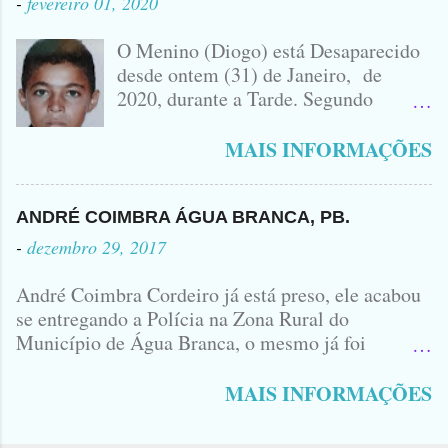
-
fevereiro 01, 2020
IDOMINIS FIDELIS FOTO
IDOMINIS FIDELIS VEÍCULO
O Menino (Diogo) está Desaparecido
ENVOLVIDO NO ACIDENTE UMA
desde ontem (31) de Janeiro, de
MONTANA NA FOTO VOCÊS
2020, durante a Tarde. Segundo
PODEM OBSERVAR QUE TODAS...
informações, o Garoto, Residente no
Bairro Jardim Karlota, aqui em
MAIS INFORMAÇÕES
Princesa Isabel, foi visto na
Companhia de dois Elementos. [83]9
98356406 - Se você souber de alguma
ANDRÉ COIMBRA ÁGUA BRANCA, PB.
Informação, favor avisar através deste
-
dezembro 29, 2017
Contato. A Mãe do Menino se chama
Luciana, ela tá Desesperada.
André Coimbra Cordeiro já está preso, ele acabou
se entregando a Polícia na Zona Rural do
Município de Água Branca, o mesmo já foi
encaminhado ao Presídio da Cidade de Patos. Logo
cedo, tinha surgido a informação que, o acusado,
MAIS INFORMAÇÕES
André Coimbra, iria se apresentar em uma
Delegacia, não havia informações de onde seria e