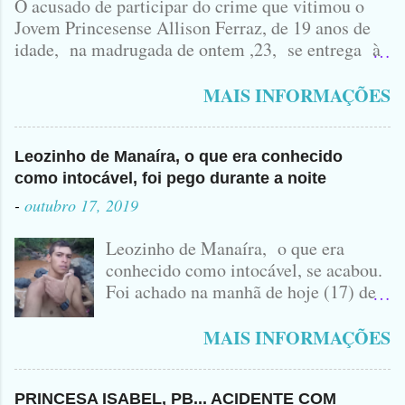
O acusado de participar do crime que vitimou o
Jovem Princesense Allison Ferraz, de 19 anos de
idade, na madrugada de ontem ,23, se entrega à
Polícia na manhã de hoje. Na Delegacia, Antônio,
vulgo ( CORRÓ ) falou como tudo aconteceu ...
MAIS INFORMAÇÕES
Leozinho de Manaíra, o que era conhecido
como intocável, foi pego durante a noite
-
outubro 17, 2019
Leozinho de Manaíra, o que era
conhecido como intocável, se acabou.
Foi achado na manhã de hoje (17) de
Outubro, lá pras bandas de Manaíra,
no Sertão da Paraíba, o Lendário
MAIS INFORMAÇÕES
Leozinho . Segundo informações , o
Criminoso Leonardo, 22 anos, foi
atingido com disparo de calibre 12. O
PRINCESA ISABEL, PB... ACIDENTE COM