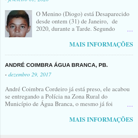
IDOMINIS FIDELIS FOTO
IDOMINIS FIDELIS VEÍCULO
O Menino (Diogo) está Desaparecido
ENVOLVIDO NO ACIDENTE UMA
desde ontem (31) de Janeiro, de
MONTANA NA FOTO VOCÊS
2020, durante a Tarde. Segundo
PODEM OBSERVAR QUE TODAS...
informações, o Garoto, Residente no
Bairro Jardim Karlota, aqui em
MAIS INFORMAÇÕES
Princesa Isabel, foi visto na
Companhia de dois Elementos. [83]9
98356406 - Se você souber de alguma
ANDRÉ COIMBRA ÁGUA BRANCA, PB.
Informação, favor avisar através deste
-
dezembro 29, 2017
Contato. A Mãe do Menino se chama
Luciana, ela tá Desesperada.
André Coimbra Cordeiro já está preso, ele acabou
se entregando a Polícia na Zona Rural do
Município de Água Branca, o mesmo já foi
encaminhado ao Presídio da Cidade de Patos. Logo
cedo, tinha surgido a informação que, o acusado,
MAIS INFORMAÇÕES
André Coimbra, iria se apresentar em uma
Delegacia, não havia informações de onde seria e