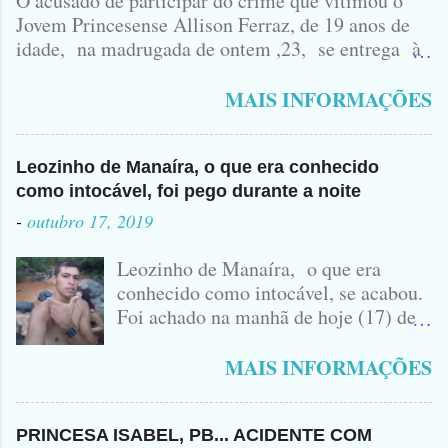
O acusado de participar do crime que vitimou o
Jovem Princesense Allison Ferraz, de 19 anos de
idade, na madrugada de ontem ,23, se entrega à
Polícia na manhã de hoje. Na Delegacia, Antônio,
vulgo ( CORRÓ ) falou como tudo aconteceu ...
MAIS INFORMAÇÕES
Leozinho de Manaíra, o que era conhecido
como intocável, foi pego durante a noite
-
outubro 17, 2019
Leozinho de Manaíra, o que era
conhecido como intocável, se acabou.
Foi achado na manhã de hoje (17) de
Outubro, lá pras bandas de Manaíra,
no Sertão da Paraíba, o Lendário
MAIS INFORMAÇÕES
Leozinho . Segundo informações , o
Criminoso Leonardo, 22 anos, foi
atingido com disparo de calibre 12. O
PRINCESA ISABEL, PB... ACIDENTE COM