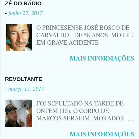
Procurado pela Justiça havia matado
ZÉ DO RÁDIO
a Namorada dele, Fabrícia Nogueira ,
-
junho 27, 2017
16 anos, com golpes de Faca
Peixeira. Ele deu mais de 10 Facadas
O PRINCESENSE JOSÉ BOSCO DE
na Adolescente.
CARVALHO, DE 58 ANOS, MORRE
EM GRAVE ACIDENTE
ENVOLVENDO MOTO
CINQUENTINHA SHINERAY E UM
MAIS INFORMAÇÕES
VEÍCULO MONTANA, TRAGÉDIA
ACONTECEU AGORA A TARDE
PRÓXIMO A ENTRADA DE LAGOA
REVOLTANTE
DA CRUZ, A VÍTIMA CONHECIDA
-
março 15, 2017
COMO ( ZÉ DO RÁDIO) MORREU
NO LOCAL... ZÉ DO RÁDIO COMO
FOI SEPULTADO NA TARDE DE
ERA CONHECIDO TRABALHAVA
ONTEM (15), O CORPO DE
HÁ MUITOS ANOS COM
MARCOS SERAFIM, MORADOR
CONSERTOS DE EQUIPAMENTOS
DO SÍTIO MACAMBIRA DE LAGOA
ELETRÔNICOS COMO: RÁDIOS ,
DE SÃO JOÃO, O MESMO FOI
MAIS INFORMAÇÕES