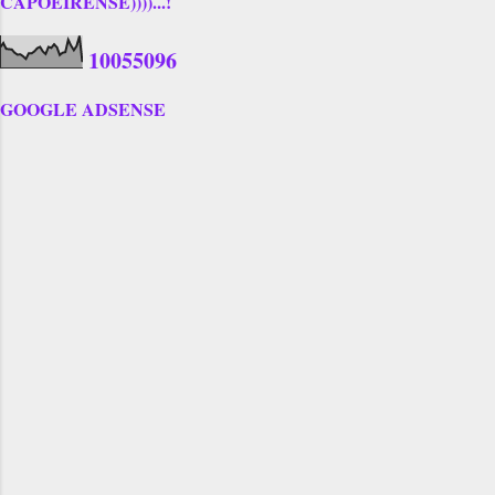
CAPOEIRENSE))))...!
1
0
0
5
5
0
9
6
GOOGLE ADSENSE