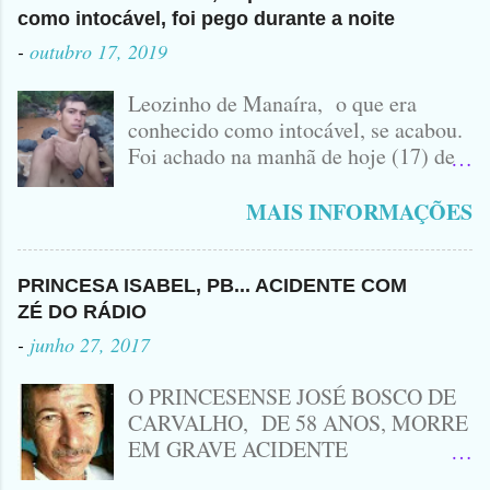
como intocável, foi pego durante a noite
-
outubro 17, 2019
Leozinho de Manaíra, o que era
conhecido como intocável, se acabou.
Foi achado na manhã de hoje (17) de
Outubro, lá pras bandas de Manaíra,
no Sertão da Paraíba, o Lendário
MAIS INFORMAÇÕES
Leozinho . Segundo informações , o
Criminoso Leonardo, 22 anos, foi
atingido com disparo de calibre 12. O
PRINCESA ISABEL, PB... ACIDENTE COM
Procurado pela Justiça havia matado
ZÉ DO RÁDIO
a Namorada dele, Fabrícia Nogueira ,
-
junho 27, 2017
16 anos, com golpes de Faca
Peixeira. Ele deu mais de 10 Facadas
O PRINCESENSE JOSÉ BOSCO DE
na Adolescente.
CARVALHO, DE 58 ANOS, MORRE
EM GRAVE ACIDENTE
ENVOLVENDO MOTO