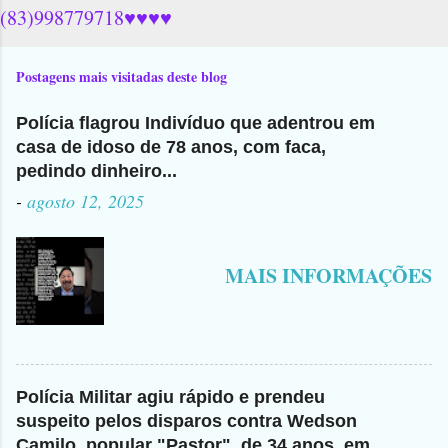
(83)998779718♥♥♥♥
Postagens mais visitadas deste blog
Polícia flagrou Indivíduo que adentrou em
casa de idoso de 78 anos, com faca,
pedindo dinheiro...
-
agosto 12, 2025
MAIS INFORMAÇÕES
Polícia Militar agiu rápido e prendeu
suspeito pelos disparos contra Wedson
Camilo, popular "Pastor", de 34 anos, em