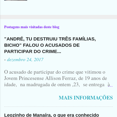
Postagens mais visitadas deste blog
"ANDRÉ, TU DESTRUIU TRÊS FAMÍLIAS,
BICHO" FALOU O ACUSADOS DE
PARTICIPAR DO CRIME...
-
dezembro 24, 2017
O acusado de participar do crime que vitimou o
Jovem Princesense Allison Ferraz, de 19 anos de
idade, na madrugada de ontem ,23, se entrega à
Polícia na manhã de hoje. Na Delegacia, Antônio,
vulgo ( CORRÓ ) falou como tudo aconteceu ...
MAIS INFORMAÇÕES
Leozinho de Manaíra, o que era conhecido