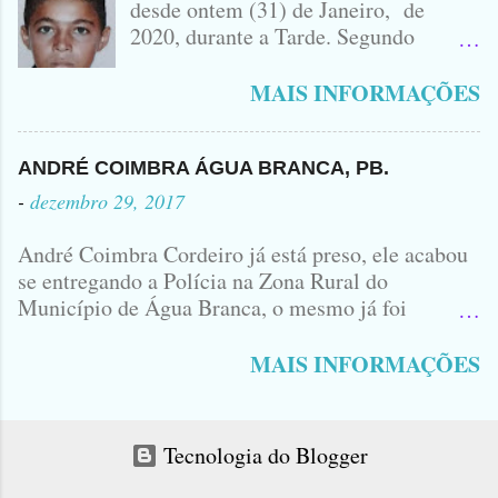
desde ontem (31) de Janeiro, de
MONTANA NA FOTO VOCÊS
2020, durante a Tarde. Segundo
PODEM OBSERVAR QUE TODAS...
informações, o Garoto, Residente no
Bairro Jardim Karlota, aqui em
MAIS INFORMAÇÕES
Princesa Isabel, foi visto na
Companhia de dois Elementos. [83]9
98356406 - Se você souber de alguma
ANDRÉ COIMBRA ÁGUA BRANCA, PB.
Informação, favor avisar através deste
-
dezembro 29, 2017
Contato. A Mãe do Menino se chama
Luciana, ela tá Desesperada.
André Coimbra Cordeiro já está preso, ele acabou
se entregando a Polícia na Zona Rural do
Município de Água Branca, o mesmo já foi
encaminhado ao Presídio da Cidade de Patos. Logo
cedo, tinha surgido a informação que, o acusado,
MAIS INFORMAÇÕES
André Coimbra, iria se apresentar em uma
Delegacia, não havia informações de onde seria e
qual seria a Delegacia... Com uma Bíblia na mão,
Tecnologia do Blogger
André seguiu direto para o Município de Patos...
No último sábado André matou o jovem Allison