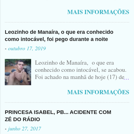
Polícia na manhã de hoje. Na Delegacia, Antônio,
vulgo ( CORRÓ ) falou como tudo aconteceu ...
MAIS INFORMAÇÕES
Leozinho de Manaíra, o que era conhecido
como intocável, foi pego durante a noite
-
outubro 17, 2019
Leozinho de Manaíra, o que era
conhecido como intocável, se acabou.
Foi achado na manhã de hoje (17) de
Outubro, lá pras bandas de Manaíra,
no Sertão da Paraíba, o Lendário
MAIS INFORMAÇÕES
Leozinho . Segundo informações , o
Criminoso Leonardo, 22 anos, foi
atingido com disparo de calibre 12. O
PRINCESA ISABEL, PB... ACIDENTE COM
Procurado pela Justiça havia matado
ZÉ DO RÁDIO
a Namorada dele, Fabrícia Nogueira ,
-
junho 27, 2017