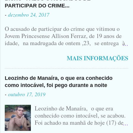
PARTICIPAR DO CRIME...
-
dezembro 24, 2017
O acusado de participar do crime que vitimou o
Jovem Princesense Allison Ferraz, de 19 anos de
idade, na madrugada de ontem ,23, se entrega à
Polícia na manhã de hoje. Na Delegacia, Antônio,
vulgo ( CORRÓ ) falou como tudo aconteceu ...
MAIS INFORMAÇÕES
Leozinho de Manaíra, o que era conhecido
como intocável, foi pego durante a noite
-
outubro 17, 2019
Leozinho de Manaíra, o que era
conhecido como intocável, se acabou.
Foi achado na manhã de hoje (17) de
Outubro, lá pras bandas de Manaíra,