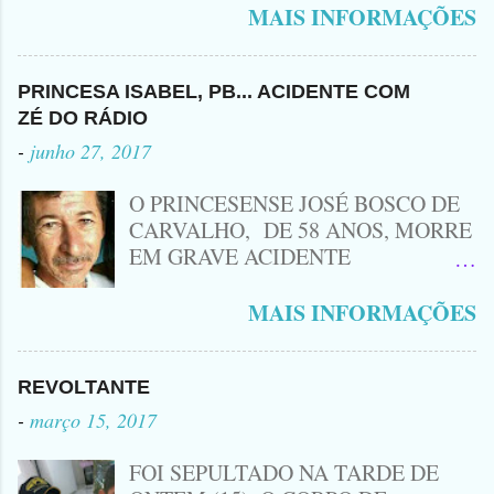
no Sertão da Paraíba, o Lendário
MAIS INFORMAÇÕES
Leozinho . Segundo informações , o
Criminoso Leonardo, 22 anos, foi
atingido com disparo de calibre 12. O
PRINCESA ISABEL, PB... ACIDENTE COM
Procurado pela Justiça havia matado
ZÉ DO RÁDIO
a Namorada dele, Fabrícia Nogueira ,
-
junho 27, 2017
16 anos, com golpes de Faca
Peixeira. Ele deu mais de 10 Facadas
O PRINCESENSE JOSÉ BOSCO DE
na Adolescente.
CARVALHO, DE 58 ANOS, MORRE
EM GRAVE ACIDENTE
ENVOLVENDO MOTO
CINQUENTINHA SHINERAY E UM
MAIS INFORMAÇÕES
VEÍCULO MONTANA, TRAGÉDIA
ACONTECEU AGORA A TARDE
PRÓXIMO A ENTRADA DE LAGOA
REVOLTANTE
DA CRUZ, A VÍTIMA CONHECIDA
-
março 15, 2017
COMO ( ZÉ DO RÁDIO) MORREU
NO LOCAL... ZÉ DO RÁDIO COMO
FOI SEPULTADO NA TARDE DE