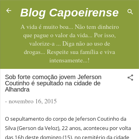
Pular para o conteúdo principal
Blog Capoeirense
A vida é muito boa... Não tem dinheiro
que pague o valor da vida... Por isso,
valorize-a ... Diga não ao uso de
drogas... Respeite sua família e viva
intensamente...!
Sob forte comoção jovem Jeferson
Coutinho é sepultado na cidade de
Alhandra
-
novembro 16, 2015
O sepultamento do corpo de Jeferson Coutinho da
Silva (Gerson da Veloz), 22 anos, aconteceu por volta
das 16h deste domingo (15), no cemitério da cidade