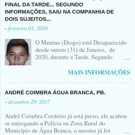
SOBRE QUEM SEJA O DONO DO
ACUSADO E VÍTIMA QUE ESTÁ
FUGIDO PARA SANTA CRUZ DO
FINAL DA TARDE... SEGUNDO
VEÍCULO ENVOLVIDO NO
SEM CAMISA
CAPIBARIBE, NO PERNAMBUCO...
INFORMAÇÕES, SAIU NA COMPANHIA DE
ACIDENTE EM QUE ZÉ DO RÁDIO
DOIS SUJEITOS...
PERDEU A VIDA.... FOTO
-
fevereiro 01, 2020
IDOMINIS FIDELIS FOTO
IDOMINIS FIDELIS VEÍCULO
O Menino (Diogo) está Desaparecido
ENVOLVIDO NO ACIDENTE UMA
desde ontem (31) de Janeiro, de
MONTANA NA FOTO VOCÊS
2020, durante a Tarde. Segundo
PODEM OBSERVAR QUE TODAS...
informações, o Garoto, Residente no
Bairro Jardim Karlota, aqui em
MAIS INFORMAÇÕES
Princesa Isabel, foi visto na
Companhia de dois Elementos. [83]9
98356406 - Se você souber de alguma
ANDRÉ COIMBRA ÁGUA BRANCA, PB.
Informação, favor avisar através deste
-
dezembro 29, 2017
Contato. A Mãe do Menino se chama
Luciana, ela tá Desesperada.
André Coimbra Cordeiro já está preso, ele acabou
se entregando a Polícia na Zona Rural do
Município de Água Branca, o mesmo já foi