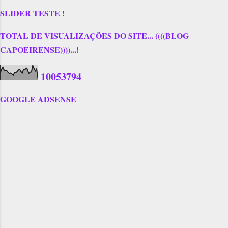
SLIDER TESTE !
TOTAL DE VISUALIZAÇÕES DO SITE... ((((BLOG
CAPOEIRENSE))))...!
1
0
0
5
3
7
9
4
GOOGLE ADSENSE