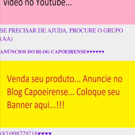
SE PRECISAR DE AJUDA, PROCURE O GRUPO
(AA)
ANÚNCIOS DO BLOG CAPOEIRENSE♥♥♥♥♥♥
(83)998779718♥♥♥♥