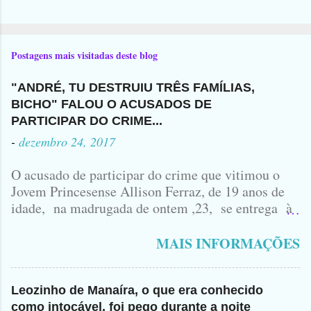
Postagens mais visitadas deste blog
"ANDRÉ, TU DESTRUIU TRÊS FAMÍLIAS,
BICHO" FALOU O ACUSADOS DE
PARTICIPAR DO CRIME...
-
dezembro 24, 2017
O acusado de participar do crime que vitimou o
Jovem Princesense Allison Ferraz, de 19 anos de
idade, na madrugada de ontem ,23, se entrega à
Polícia na manhã de hoje. Na Delegacia, Antônio,
vulgo ( CORRÓ ) falou como tudo aconteceu ...
MAIS INFORMAÇÕES
Leozinho de Manaíra, o que era conhecido
como intocável, foi pego durante a noite