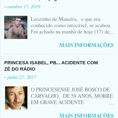
-
outubro 17, 2019
Leozinho de Manaíra, o que era
conhecido como intocável, se acabou.
Foi achado na manhã de hoje (17) de
Outubro, lá pras bandas de Manaíra,
no Sertão da Paraíba, o Lendário
MAIS INFORMAÇÕES
Leozinho . Segundo informações , o
Criminoso Leonardo, 22 anos, foi
atingido com disparo de calibre 12. O
PRINCESA ISABEL, PB... ACIDENTE COM
Procurado pela Justiça havia matado
ZÉ DO RÁDIO
a Namorada dele, Fabrícia Nogueira ,
-
junho 27, 2017
16 anos, com golpes de Faca
Peixeira. Ele deu mais de 10 Facadas
O PRINCESENSE JOSÉ BOSCO DE
na Adolescente.
CARVALHO, DE 58 ANOS, MORRE
EM GRAVE ACIDENTE
ENVOLVENDO MOTO
CINQUENTINHA SHINERAY E UM
MAIS INFORMAÇÕES