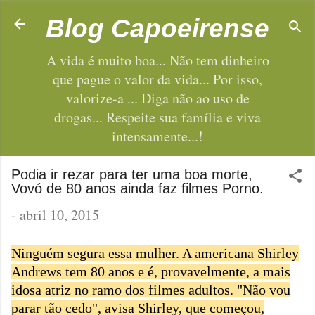
Pular para o conteúdo principal
Blog Capoeirense
A vida é muito boa... Não tem dinheiro
que pague o valor da vida... Por isso,
valorize-a ... Diga não ao uso de
drogas... Respeite sua família e viva
intensamente...!
Podia ir rezar para ter uma boa morte,
Vovó de 80 anos ainda faz filmes Porno.
-
abril 10, 2015
Ninguém segura essa mulher. A americana Shirley
Andrews tem 80 anos e é, provavelmente, a mais
idosa atriz no ramo dos filmes adultos. "Não vou
parar tão cedo", avisa Shirley, que começou,