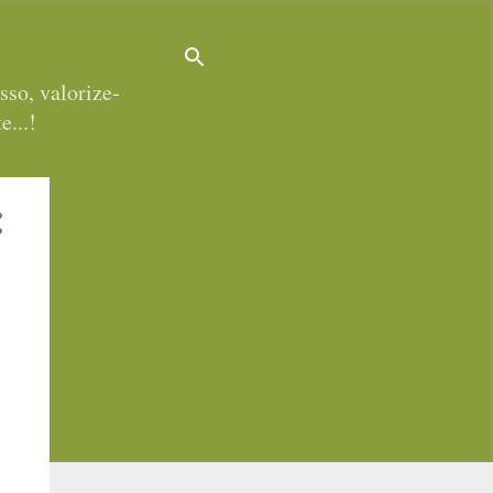
sso, valorize-
e...!