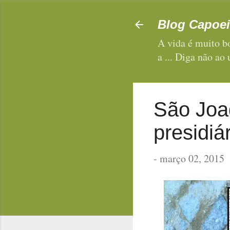
Blog Capoei
A vida é muito bo
a ... Diga não ao
São Joa
presidiár
-
março 02, 2015