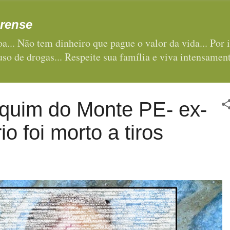
Pular para o conteúdo principal
rense
a... Não tem dinheiro que pague o valor da vida... Por i
 uso de drogas... Respeite sua família e viva intensament
quim do Monte PE- ex-
io foi morto a tiros