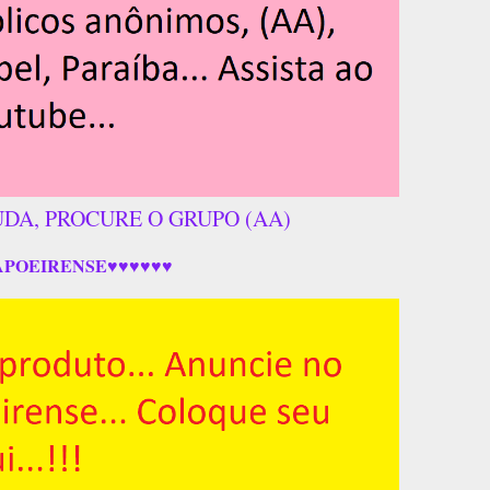
UDA, PROCURE O GRUPO (AA)
APOEIRENSE♥♥♥♥♥♥