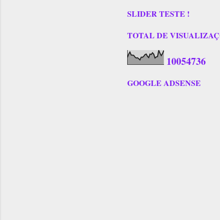
SLIDER TESTE !
TOTAL DE VISUALIZAÇÕES
1
0
0
5
4
7
3
6
GOOGLE ADSENSE