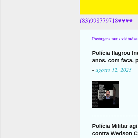
(83)998779718♥♥♥♥
Postagens mais visitadas
Polícia flagrou I
anos, com faca, p
-
agosto 12, 2025
Polícia Militar a
contra Wedson Ca