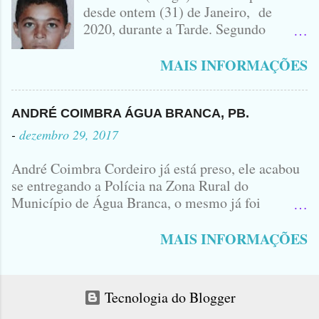
ENVOLVIDO NO ACIDENTE UMA
desde ontem (31) de Janeiro, de
MONTANA NA FOTO VOCÊS
2020, durante a Tarde. Segundo
PODEM OBSERVAR QUE TODAS...
informações, o Garoto, Residente no
Bairro Jardim Karlota, aqui em
MAIS INFORMAÇÕES
Princesa Isabel, foi visto na
Companhia de dois Elementos. [83]9
98356406 - Se você souber de alguma
ANDRÉ COIMBRA ÁGUA BRANCA, PB.
Informação, favor avisar através deste
-
dezembro 29, 2017
Contato. A Mãe do Menino se chama
Luciana, ela tá Desesperada.
André Coimbra Cordeiro já está preso, ele acabou
se entregando a Polícia na Zona Rural do
Município de Água Branca, o mesmo já foi
encaminhado ao Presídio da Cidade de Patos. Logo
cedo, tinha surgido a informação que, o acusado,
MAIS INFORMAÇÕES
André Coimbra, iria se apresentar em uma
Delegacia, não havia informações de onde seria e
qual seria a Delegacia... Com uma Bíblia na mão,
Tecnologia do Blogger
André seguiu direto para o Município de Patos...