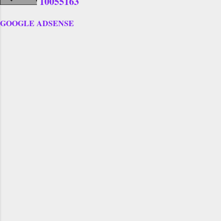
1
0
0
5
5
1
6
3
GOOGLE ADSENSE