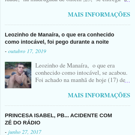
Polícia na manhã de hoje. Na Delegacia, Antônio,
vulgo ( CORRÓ ) falou como tudo aconteceu ...
MAIS INFORMAÇÕES
Leozinho de Manaíra, o que era conhecido
como intocável, foi pego durante a noite
-
outubro 17, 2019
Leozinho de Manaíra, o que era
conhecido como intocável, se acabou.
Foi achado na manhã de hoje (17) de
Outubro, lá pras bandas de Manaíra,
no Sertão da Paraíba, o Lendário
MAIS INFORMAÇÕES
Leozinho . Segundo informações , o
Criminoso Leonardo, 22 anos, foi
atingido com disparo de calibre 12. O
PRINCESA ISABEL, PB... ACIDENTE COM
Procurado pela Justiça havia matado
ZÉ DO RÁDIO
a Namorada dele, Fabrícia Nogueira ,
-
junho 27, 2017